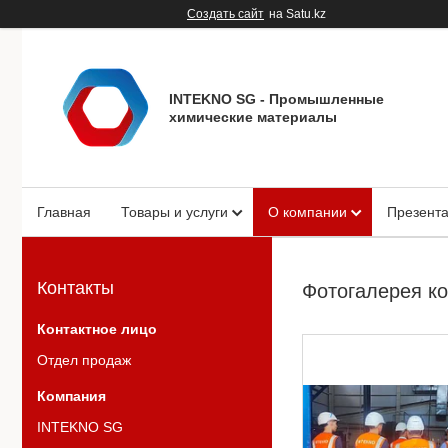
Создать сайт
на Satu.kz
INTEKNO SG - Промышленные
химические материалы
Главная
Товары и услуги
О компании
Презент
Контакты
Фотогалерея к
Отдел продаж
INTEKNO SG