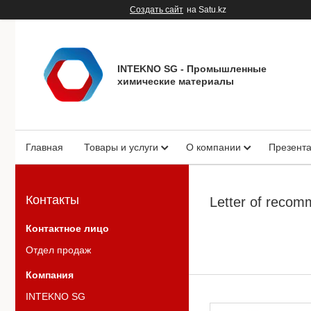
Создать сайт
на Satu.kz
INTEKNO SG - Промышленные
химические материалы
Главная
Товары и услуги
О компании
Презент
Контакты
Letter of reco
Отдел продаж
INTEKNO SG