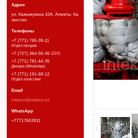
ул. Кажымукана 10А, Алматы, Ка
захстан
+7 (771) 765-39-11
Отдел продаж
+7 (727) 364-56-36
222
+7 (771) 781-44-35
Динара (WhatsApp)
+7 (771) 191-68-12
Отдел логистики
intekno@intekno.kz
+77717653911