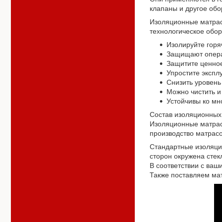
клапаны и другое обо
Изоляционные матрас
технологическое обо
Изолируйте горя
Защищают операт
Защитите ценно
Упростите экспл
Снизить уровен
Можно чистить и
Устойчивы ко мн
Состав изоляционных
Изоляционные матрас
производство матрас
Стандартные изоляци
сторон окружена стек
В соответствии с ва
Также поставляем мат