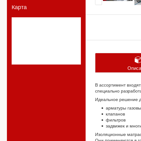
Карта
Описа
В ассортимент входя
специально разработа
Идеальное решение д
арматуры газов
клапанов
фильтров
задвижек и многи
Изоляционные матрас
Они применяются в го