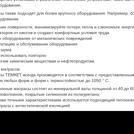
рудование.
ы также подходят для более крупного оборудования. Например, б
рудование.
чие поверхности, минимизируйте потери тепла и сэкономьте энерг
оров от ожогов и создают комфортные условия труда
е оборудование от механических повреждений
уатацию и обслуживание оборудования
ь шума
 использовать повторно
огим химическим веществам и нефтепродуктам.
 матрасов:
ы ТЕМКЕТ всегда производятся в соответствии с предоставленны
ов любых форм и форм с термостойкостью до 1050 ° C.
онные матрасы состоят из минеральной ваты толщиной от 40 до 60
ловолокном, покрытым силиконом из полиуретана.
шими точными характеристиками используется подходящий теплоиз
расы с антистатической изоляцией.