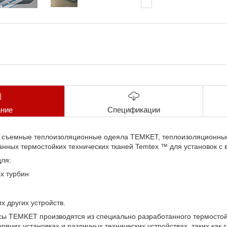
ние
Спецификации
т съемные теплоизоляционные одеяла TEMKET, теплоизоляционные 
нных термостойких технических тканей Temtex ™ для установок с
ля:
ых турбин
х других устройств.
ы TEMKET производятся из специально разработанного термостой
рячих установках и различных технических устройствах, таких как 