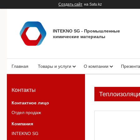
Создать сайт
на Satu.kz
INTEKNO SG - Промышленные
химические материалы
Главная
Товары и услуги
О компании
Презент
Контакты
Теплоизоляц
Отдел продаж
INTEKNO SG