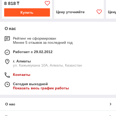
UK8103, UK8303, CR8101)
полимеризирующийся
UK81
8 818
₸
клей-герметик, серый,
быстро
Цену уточняйте
Цен
Купить
О нас
Рейтинг не сформирован
Менее 5 отзывов за последний год
Работает с 29.02.2012
г. Алматы
ул. Кажымукана 10А, Алматы, Казахстан
Контакты
Сегодня выходной
Показать весь график работы
О нас