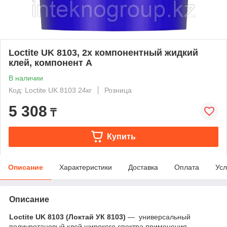
Loctite UK 8103, 2х компонентный жидкий
клей, компонент А
В наличии
Код: Loctite UK 8103 24кг
Розница
5 308
₸
Купить
Описание
Характеристики
Доставка
Оплата
Усл
Описание
Loctite UK 8103 (Локтай УК 8103)
— универсальный
полиуретановый клей широкого спектра применения,