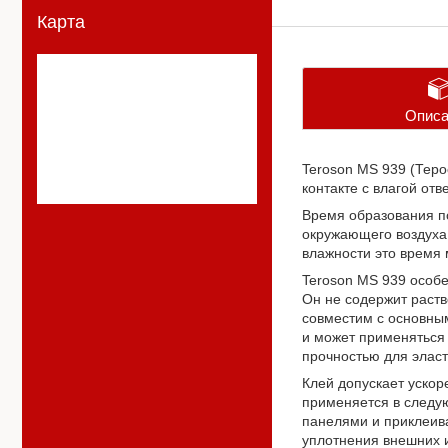
Карта
Описа
Teroson MS 939 (Тер
контакте с влагой отв
Время образования п
окружающего воздуха,
влажности это время 
Teroson MS 939 особе
Он не содержит раств
совместим с основны
и может применяться 
прочностью для эласт
Клей допускает ускор
применяется в следую
панелями и приклеива
уплотнения внешних и