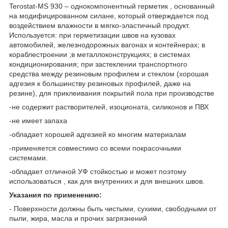
Terostat-МS 930 – однокомпонентный герметик , основанный
на модифицированном силане, который отверждается под
воздействием влажности в мягко-эластичный продукт.
Используется: при герметизации швов на кузовах
автомобилей, железнодорожных вагонах и контейнерах; в
кораблестроении ;в металлоконструкциях; в системах
кондиционирования; при застеклении транспортного
средства между резиновым профилем и стеклом (хорошая
адгезия к большинству резиновых профилей, даже на
резине), для приклеивания покрытий пола при производстве
-не содержит растворителей, изоционата, силиконов и ПВХ
-не имеет запаха
-обладает хорошей адгезией ко многим материалам
-применяется совместимо со всеми покрасочными
системами.
-обладает отличной УФ стойкостью и может поэтому
использоваться , как для внутренних и для внешних швов.
Указания по применению:
- Поверхности должны быть чистыми, сухими, свободными от
пыли, жира, масла и прочих загрязнений