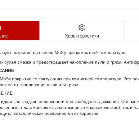
ние
Характеристики
азует покрытие на основе MoS
при комнатной температуре.
2
ак сухая смазка и предотвращает накопление пыли и грязи. Анти
ИСАНИЕ
т MoSz покрытие со связующим при комнатной температуре. Это по
ет её от скапливания пыли или грязи.
НЕНИЕ
 идеально гладкие поверхности для свободного движения. Оно мож
евянные, пластмассовые, эластомерные и керамические), так и н
ащиту металлических поверхностей от коррозии.