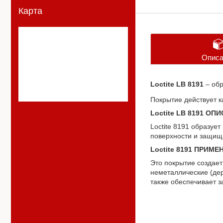
Карта
Описа
Loctite LB 8191
– обр
Покрытие действует к
Loctite LB 8191 ОП
Loctite 8191 образуе
поверхности и защища
Loctite 8191 ПРИМЕ
Это покрытие создает
неметаллические (дер
также обеспечивает з