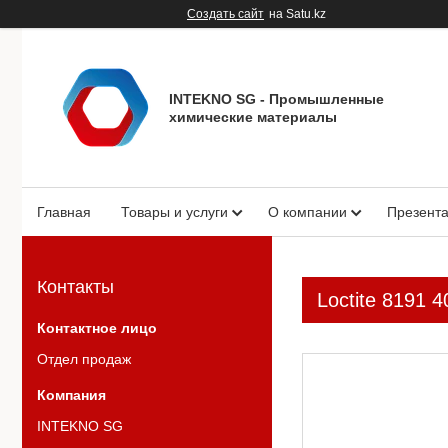
Создать сайт
на Satu.kz
INTEKNO SG - Промышленные
химические материалы
Главная
Товары и услуги
О компании
Презент
Контакты
Loctite 8191
Отдел продаж
INTEKNO SG