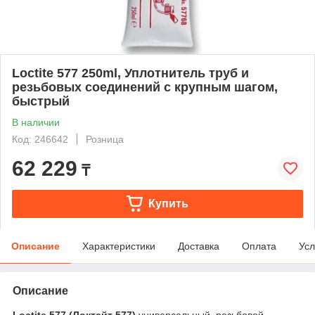
Loctite 577 250ml, Уплотнитель труб и
резьбовых соединений с крупным шагом,
быстрый
В наличии
Код: 246642
Розница
62 229
₸
Купить
Описание
Характеристики
Доставка
Оплата
Усл
Описание
Loctite 577 (Локтайт 577)
универсальный резьбовой