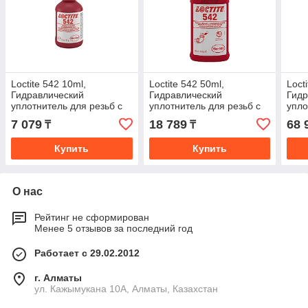
Loctite 542 10ml,
Loctite 542 50ml,
Loct
Гидравлический
Гидравлический
Гидр
уплотнитель для резьб с
уплотнитель для резьб с
упло
маленьким шагом
маленьким шагом
мал
7 079
18 789
68 
₸
₸
Купить
Купить
О нас
Рейтинг не сформирован
Менее 5 отзывов за последний год
Работает с 29.02.2012
г. Алматы
ул. Кажымукана 10А, Алматы, Казахстан