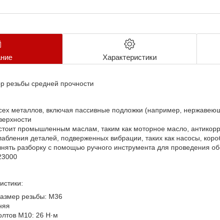
ние
Характеристики
р резьбы средней прочности
сех металлов, включая пассивные подложки (например, нержавею
верхности
стоит промышленным маслам, таким как моторное масло, антико
лабления деталей, подверженных вибрации, таких как насосы, кор
нять разборку с помощью ручного инструмента для проведения о
23000
истики:
азмер резьбы: M36
няя
лтов М10: 26 Н·м