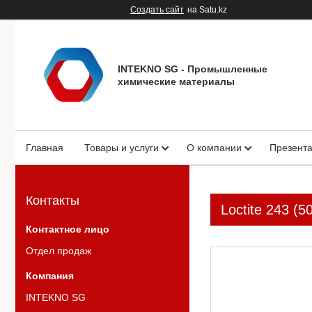
Создать сайт
на Satu.kz
INTEKNO SG - Промышленные
химические материалы
Главная
Товары и услуги
О компании
Презент
Контакты
Loctite 243 (
Отдел продаж
INTEKNO SG