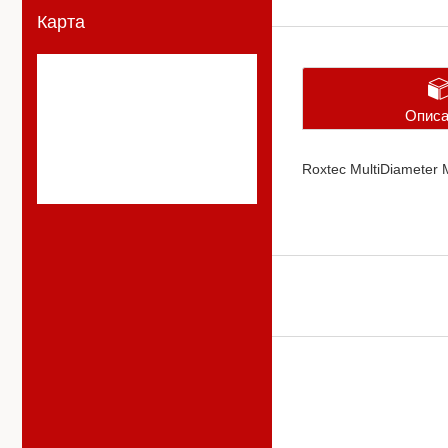
Карта
Описа
Roxtec MultiDiameter 