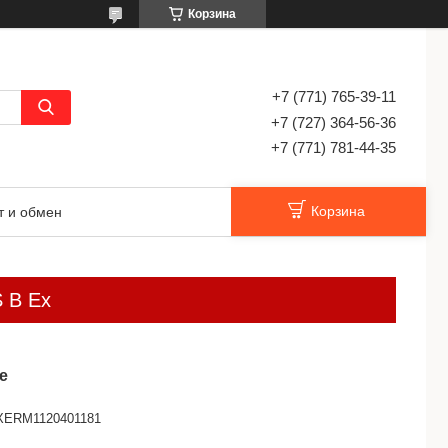
Корзина
+7 (771) 765-39-11
+7 (727) 364-56-36
+7 (771) 781-44-35
Корзина
т и обмен
S B Ex
е
XERM1120401181