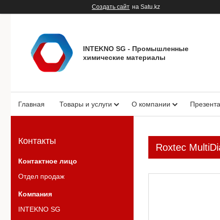
Создать сайт
на Satu.kz
INTEKNO SG - Промышленные
химические материалы
Главная
Товары и услуги
О компании
Презент
Контакты
Roxtec MultiD
Отдел продаж
INTEKNO SG