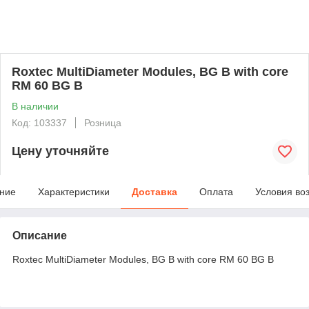
Roxtec MultiDiameter Modules, BG B with core
RM 60 BG B
В наличии
Код: 103337
Розница
Цену уточняйте
ние
Характеристики
Доставка
Оплата
Условия во
Описание
Roxtec MultiDiameter Modules, BG B with core RM 60 BG B