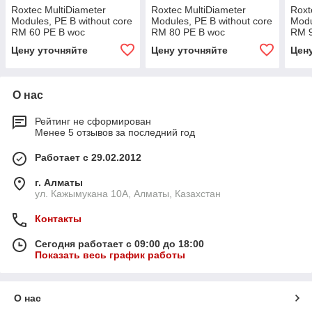
Roxtec MultiDiameter
Roxtec MultiDiameter
Roxt
Modules, PE B without core
Modules, PE B without core
Modu
RM 60 PE B woc
RM 80 PE B woc
RM 9
Цену уточняйте
Цену уточняйте
Цен
О нас
Рейтинг не сформирован
Менее 5 отзывов за последний год
Работает с 29.02.2012
г. Алматы
ул. Кажымукана 10А, Алматы, Казахстан
Контакты
Сегодня работает с 09:00 до 18:00
Показать весь график работы
О нас