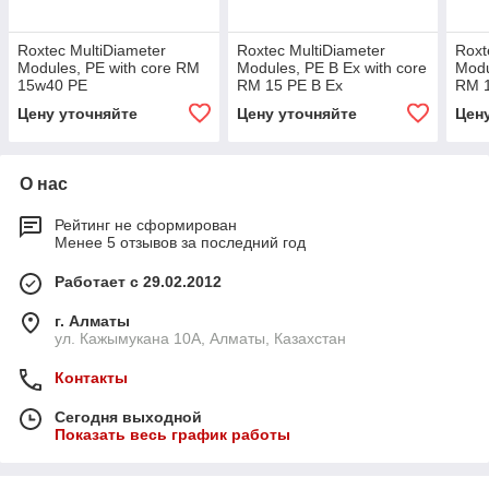
Roxtec MultiDiameter
Roxtec MultiDiameter
Roxt
Modules, PE with core RM
Modules, PE B Ex with core
Modu
15w40 PE
RM 15 PE B Ex
RM 
Цену уточняйте
Цену уточняйте
Цен
О нас
Рейтинг не сформирован
Менее 5 отзывов за последний год
Работает с 29.02.2012
г. Алматы
ул. Кажымукана 10А, Алматы, Казахстан
Контакты
Сегодня выходной
Показать весь график работы