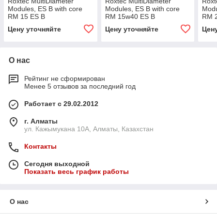
Roxtec MultiDiameter
Roxtec MultiDiameter
Roxt
Modules, ES B with core
Modules, ES B with core
Modu
RM 15 ES B
RM 15w40 ES B
RM 
Цену уточняйте
Цену уточняйте
Цен
О нас
Рейтинг не сформирован
Менее 5 отзывов за последний год
Работает с 29.02.2012
г. Алматы
ул. Кажымукана 10А, Алматы, Казахстан
Контакты
Сегодня выходной
Показать весь график работы
О нас