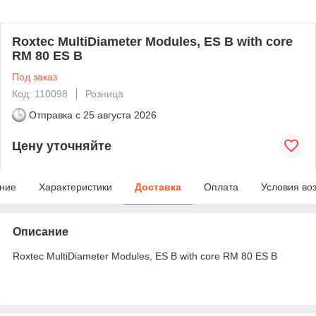
Roxtec MultiDiameter Modules, ES B with core
RM 80 ES B
Под заказ
Код: 110098
Розница
Отправка с
25 августа 2026
Цену уточняйте
ние
Характеристики
Доставка
Оплата
Условия во
Описание
Roxtec MultiDiameter Modules, ES B with core RM 80 ES B