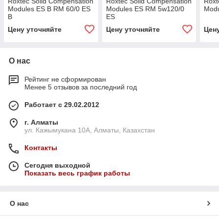
Roxtec Solid Compensation
Roxtec Solid Compensation
Roxt
Modules ES B RM 60/0 ES
Modules ES RM 5w120/0
Modu
B
ES
Цену уточняйте
Цену уточняйте
Цен
О нас
Рейтинг не сформирован
Менее 5 отзывов за последний год
Работает с 29.02.2012
г. Алматы
ул. Кажымукана 10А, Алматы, Казахстан
Контакты
Сегодня выходной
Показать весь график работы
О нас