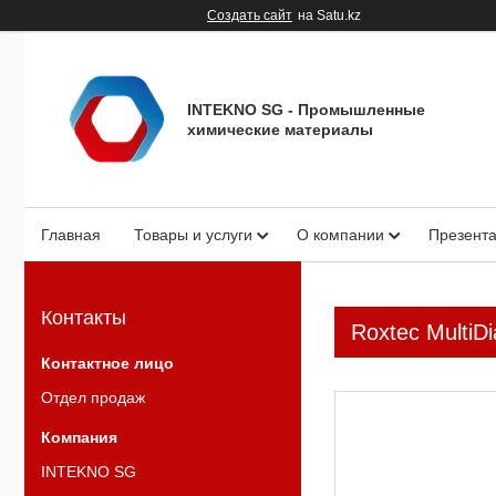
Создать сайт
на Satu.kz
INTEKNO SG - Промышленные
химические материалы
Главная
Товары и услуги
О компании
Презент
Контакты
Roxtec MultiD
Отдел продаж
INTEKNO SG