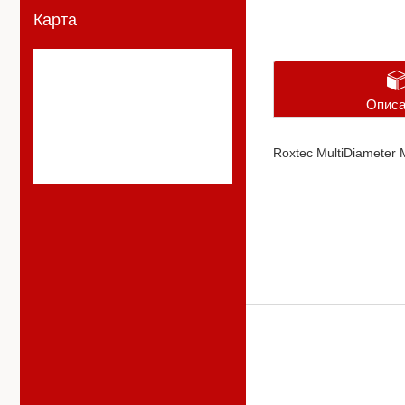
Карта
Описа
Roxtec MultiDiameter 