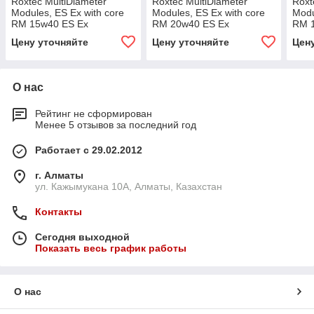
Roxtec MultiDiameter
Roxtec MultiDiameter
Roxt
Modules, ES Ex with core
Modules, ES Ex with core
Modu
RM 15w40 ES Ex
RM 20w40 ES Ex
RM 
Цену уточняйте
Цену уточняйте
Цен
О нас
Рейтинг не сформирован
Менее 5 отзывов за последний год
Работает с 29.02.2012
г. Алматы
ул. Кажымукана 10А, Алматы, Казахстан
Контакты
Сегодня выходной
Показать весь график работы
О нас