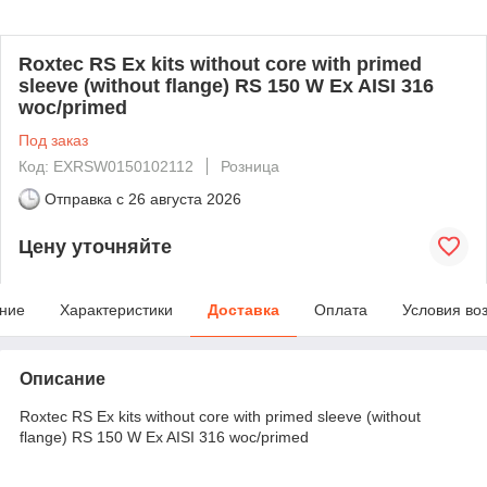
Roxtec RS Ex kits without core with primed
sleeve (without flange) RS 150 W Ex AISI 316
woc/primed
Под заказ
Код: EXRSW0150102112
Розница
Отправка с
26 августа 2026
Цену уточняйте
ние
Характеристики
Доставка
Оплата
Условия во
Описание
Roxtec RS Ex kits without core with primed sleeve (without
flange) RS 150 W Ex AISI 316 woc/primed