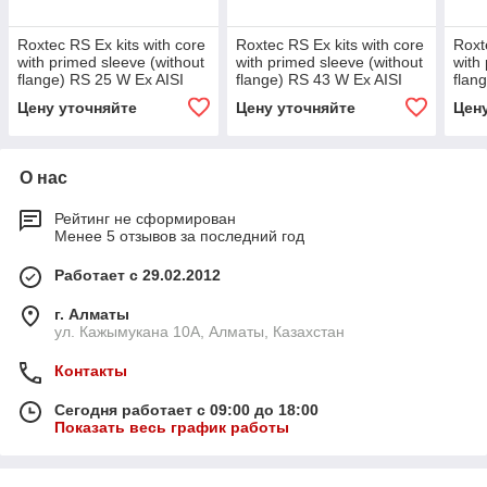
Roxtec RS Ex kits with core
Roxtec RS Ex kits with core
Roxt
with primed sleeve (without
with primed sleeve (without
with
flange) RS 25 W Ex AISI
flange) RS 43 W Ex AISI
flan
316/primed
316/primed
316/
Цену уточняйте
Цену уточняйте
Цен
О нас
Рейтинг не сформирован
Менее 5 отзывов за последний год
Работает с 29.02.2012
г. Алматы
ул. Кажымукана 10А, Алматы, Казахстан
Контакты
Сегодня работает с 09:00 до 18:00
Показать весь график работы