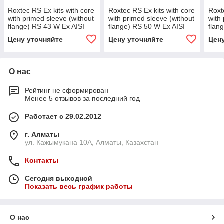
Roxtec RS Ex kits with core
Roxtec RS Ex kits with core
Roxt
with primed sleeve (without
with primed sleeve (without
with
flange) RS 43 W Ex AISI
flange) RS 50 W Ex AISI
flan
316/primed
316/primed
316/
Цену уточняйте
Цену уточняйте
Цен
О нас
Рейтинг не сформирован
Менее 5 отзывов за последний год
Работает с 29.02.2012
г. Алматы
ул. Кажымукана 10А, Алматы, Казахстан
Контакты
Сегодня выходной
Показать весь график работы
О нас