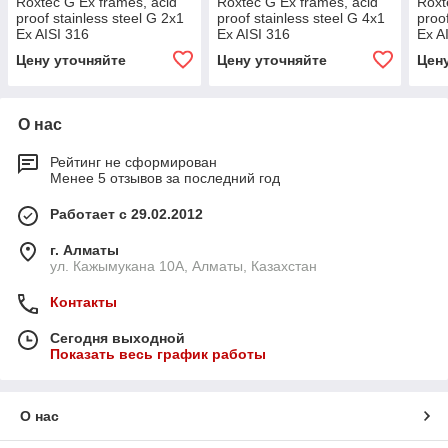
Roxtec G Ex frames, acid
Roxtec G Ex frames, acid
Roxt
proof stainless steel G 2x1
proof stainless steel G 4x1
proo
Ex AISI 316
Ex AISI 316
Ex A
Цену уточняйте
Цену уточняйте
Цен
О нас
Рейтинг не сформирован
Менее 5 отзывов за последний год
Работает с 29.02.2012
г. Алматы
ул. Кажымукана 10А, Алматы, Казахстан
Контакты
Сегодня выходной
Показать весь график работы
О нас