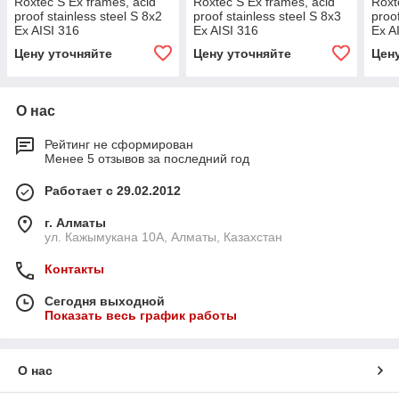
Roxtec S Ex frames, acid
Roxtec S Ex frames, acid
Roxt
proof stainless steel S 8x2
proof stainless steel S 8x3
proof
Ex AISI 316
Ex AISI 316
Ex A
Цену уточняйте
Цену уточняйте
Цен
О нас
Рейтинг не сформирован
Менее 5 отзывов за последний год
Работает с 29.02.2012
г. Алматы
ул. Кажымукана 10А, Алматы, Казахстан
Контакты
Сегодня выходной
Показать весь график работы
О нас