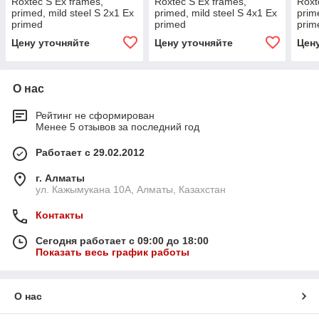
Roxtec S Ex frames,
Roxtec S Ex frames,
Roxt
primed, mild steel S 2x1 Ex
primed, mild steel S 4x1 Ex
prim
primed
primed
prim
Цену уточняйте
Цену уточняйте
Цен
О нас
Рейтинг не сформирован
Менее 5 отзывов за последний год
Работает с 29.02.2012
г. Алматы
ул. Кажымукана 10А, Алматы, Казахстан
Контакты
Сегодня работает с 09:00 до 18:00
Показать весь график работы
О нас