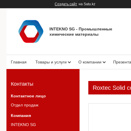
Создать сайт
на Satu.kz
INTEKNO SG - Промышленные
химические материалы
Главная
Товары и услуги
О компании
Презент
Контакты
Roxtec Solid 
Отдел продаж
INTEKNO SG