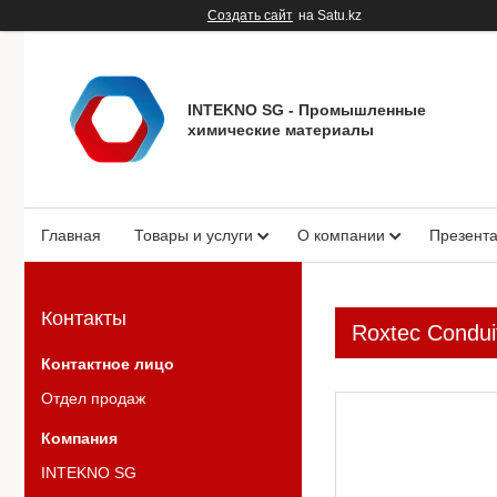
Создать сайт
на Satu.kz
INTEKNO SG - Промышленные
химические материалы
Главная
Товары и услуги
О компании
Презент
Контакты
Roxtec Condui
Отдел продаж
INTEKNO SG