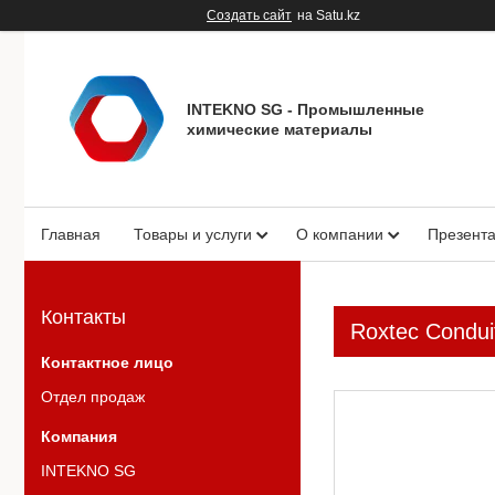
Создать сайт
на Satu.kz
INTEKNO SG - Промышленные
химические материалы
Главная
Товары и услуги
О компании
Презент
Контакты
Roxtec Condui
Отдел продаж
INTEKNO SG