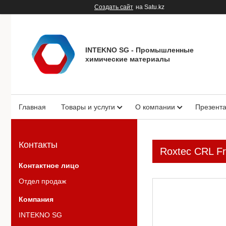
Создать сайт
на Satu.kz
INTEKNO SG - Промышленные
химические материалы
Главная
Товары и услуги
О компании
Презент
Контакты
Roxtec CRL Fr
Отдел продаж
INTEKNO SG