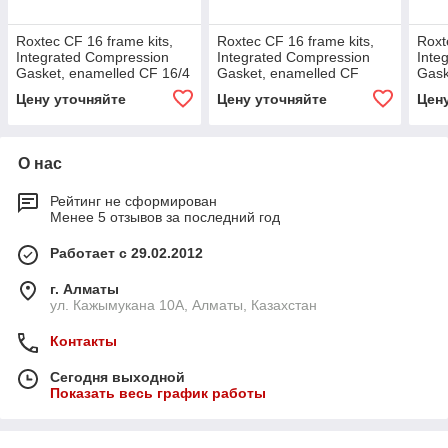
Roxtec CF 16 frame kits,
Roxtec CF 16 frame kits,
Roxt
Integrated Compression
Integrated Compression
Inte
Gasket, enamelled CF 16/4
Gasket, enamelled CF
Gask
(for 4 cables)
16/16 (for 16 cables)
16/1
Цену уточняйте
Цену уточняйте
Цен
О нас
Рейтинг не сформирован
Менее 5 отзывов за последний год
Работает с 29.02.2012
г. Алматы
ул. Кажымукана 10А, Алматы, Казахстан
Контакты
Сегодня выходной
Показать весь график работы