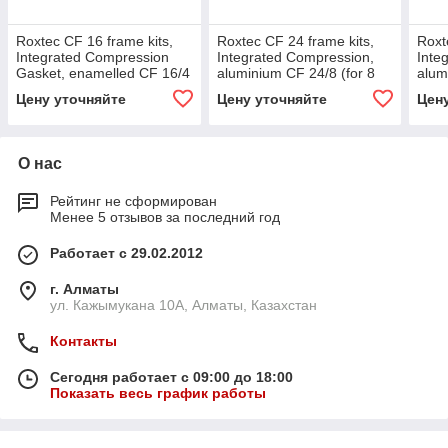
Roxtec CF 16 frame kits,
Roxtec CF 24 frame kits,
Roxt
Integrated Compression
Integrated Compression,
Inte
Gasket, enamelled CF 16/4
aluminium CF 24/8 (for 8
alum
(for 4 cables)
cables)
cabl
Цену уточняйте
Цену уточняйте
Цен
О нас
Рейтинг не сформирован
Менее 5 отзывов за последний год
Работает с 29.02.2012
г. Алматы
ул. Кажымукана 10А, Алматы, Казахстан
Контакты
Сегодня работает с 09:00 до 18:00
Показать весь график работы