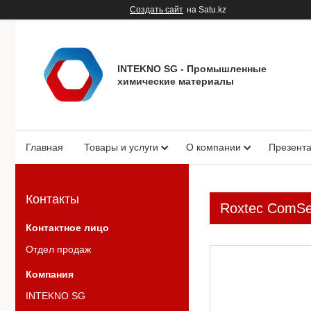
Создать сайт
на Satu.kz
INTEKNO SG - Промышленные
химические материалы
Главная
Товары и услуги
О компании
Презент
Контакты
Roxtec ComSea
Отдел продаж
INTEKNO SG