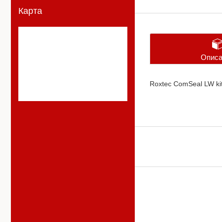
Карта
Описа
Roxtec ComSeal LW ki