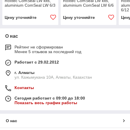
Roxtec ComSeal LW kits,
Roxtec ComSeal LW kits,
Roxt
aluminium ComSeal LW 6/3
aluminium ComSeal LW 6/6
alum
6/12
Цену уточняйте
Цену уточняйте
Цен
О нас
Рейтинг не сформирован
Менее 5 отзывов за последний год
Работает с 29.02.2012
г. Алматы
ул. Кажымукана 10А, Алматы, Казахстан
Контакты
Сегодня работает с 09:00 до 18:00
Показать весь график работы
О нас