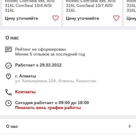
Roxtec ComSeal kits, AISI
Roxtec ComSeal kits, AISI
Roxt
316L ComSeal 10/4 AISI
316L ComSeal 10/7 AISI
316L
316L
316L
316
Цену уточняйте
Цену уточняйте
Цен
О нас
Рейтинг не сформирован
Менее 5 отзывов за последний год
Работает с 29.02.2012
г. Алматы
ул. Кажымукана 10А, Алматы, Казахстан
Контакты
Сегодня работает с 09:00 до 18:00
Показать весь график работы
О нас