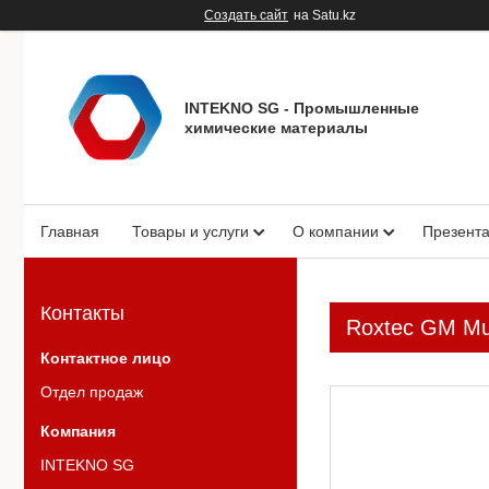
Создать сайт
на Satu.kz
INTEKNO SG - Промышленные
химические материалы
Главная
Товары и услуги
О компании
Презент
Контакты
Roxtec GM Mul
Отдел продаж
INTEKNO SG