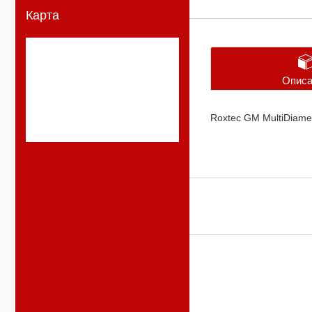
Карта
Описа
Roxtec GM MultiDiamet