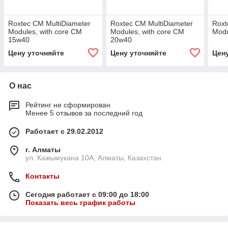
Roxtec CM MultiDiameter
Roxtec CM MultiDiameter
Roxt
Modules, with core CM
Modules, with core CM
Modu
15w40
20w40
Цену уточняйте
Цену уточняйте
Цен
О нас
Рейтинг не сформирован
Менее 5 отзывов за последний год
Работает с 29.02.2012
г. Алматы
ул. Кажымукана 10А, Алматы, Казахстан
Контакты
Сегодня работает с 09:00 до 18:00
Показать весь график работы