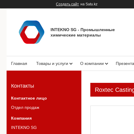
Создать сайт
на Satu.kz
INTEKNO SG - Промышленные
химические материалы
Главная
Товары и услуги
О компании
Презент
Контакты
Roxtec Castin
Отдел продаж
INTEKNO SG