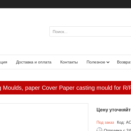
ация
Доставка и оплата
Контакты
Полезное
Возвра
g Moulds, paper Cover Paper casting mould for R
Цену уточняйт
Под заказ
Код:
AC
Отправка с 24