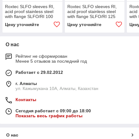
Roxtec SLFO sleeves RI,
Roxtec SLFO sleeves RI,
Roxt
acid proof stainless steel
acid proof stainless steel
acid 
with flange SLFO/RI 100
with flange SLFO/RI 125
with
AISI 316
AISI 316
AISI
Цену уточняйте
Цену уточняйте
Цен
О нас
Рейтинг не сформирован
Менее 5 отзывов за последний год
Работает с 29.02.2012
г. Алматы
ул. Кажымукана 10А, Алматы, Казахстан
Контакты
Сегодня работает с 09:00 до 18:00
Показать весь график работы
О нас