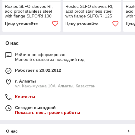
Roxtec SLFO sleeves RI,
Roxtec SLFO sleeves RI,
Roxt
acid proof stainless steel
acid proof stainless steel
acid 
with flange SLFO/RI 100
with flange SLFO/RI 125
with
AISI 316
AISI 316
AISI
Цену уточняйте
Цену уточняйте
Цен
О нас
Рейтинг не сформирован
Менее 5 отзывов за последний год
Работает с 29.02.2012
г. Алматы
ул. Кажымукана 10А, Алматы, Казахстан
Контакты
Сегодня выходной
Показать весь график работы
О нас