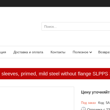
ация
Доставка и оплата
Контакты
Полезное
Возвра
sleeves, primed, mild steel without flange SL
Цену уточняйт
Под заказ
Код:
5A
Отправка с 23