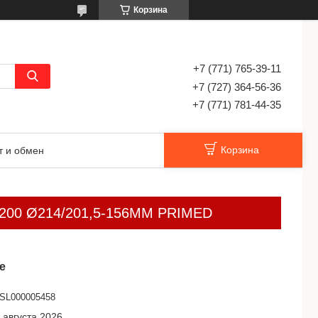
Корзина
+7 (771) 765-39-11
+7 (727) 364-56-36
+7 (771) 781-44-35
Корзина
т и обмен
PPS 200 Ø214/201,5-156MM PRIMED
е
SL000005458
 августа 2026