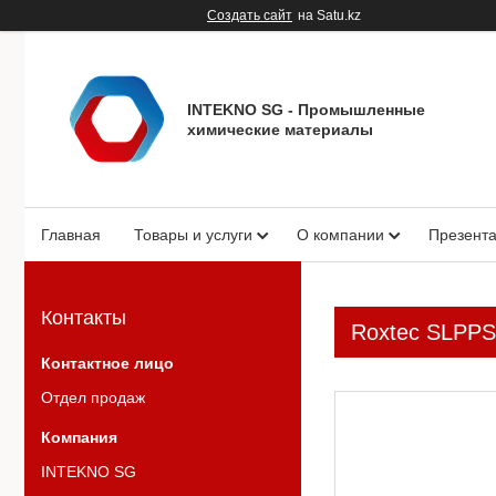
Создать сайт
на Satu.kz
INTEKNO SG - Промышленные
химические материалы
Главная
Товары и услуги
О компании
Презент
Контакты
Roxtec SLPPS 
Отдел продаж
INTEKNO SG