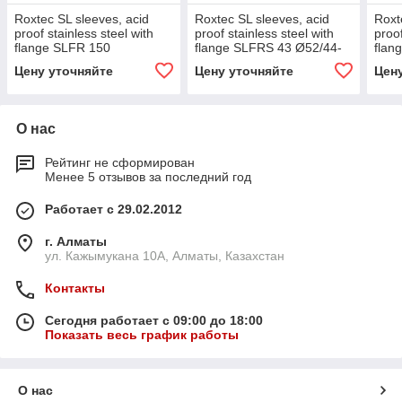
Roxtec SL sleeves, acid
Roxtec SL sleeves, acid
Roxt
proof stainless steel with
proof stainless steel with
proof
flange SLFR 150
flange SLFRS 43 Ø52/44-
flan
Ø164/151-55MM AISI 316
65MM AISI 316
65MM
Цену уточняйте
Цену уточняйте
Цен
О нас
Рейтинг не сформирован
Менее 5 отзывов за последний год
Работает с 29.02.2012
г. Алматы
ул. Кажымукана 10А, Алматы, Казахстан
Контакты
Сегодня работает с 09:00 до 18:00
Показать весь график работы
О нас