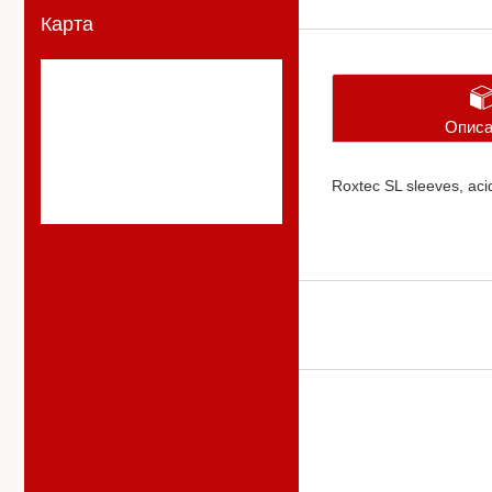
Карта
Описа
Roxtec SL sleeves, aci