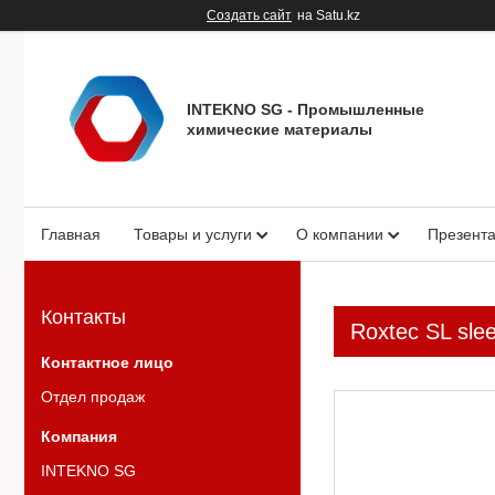
Создать сайт
на Satu.kz
INTEKNO SG - Промышленные
химические материалы
Главная
Товары и услуги
О компании
Презент
Контакты
Roxtec SL slee
Отдел продаж
INTEKNO SG