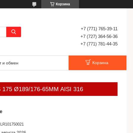
Корзина
+7 (771) 765-39-11
+7 (727) 364-56-36
+7 (771) 781-44-35
Корзина
т и обмен
LRS 175 Ø189/176-65MM AISI 316
е
LR101750021
 августа 2026