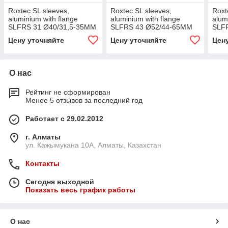
Roxtec SL sleeves,
Roxtec SL sleeves,
Roxt
aluminium with flange
aluminium with flange
alum
SLFRS 31 Ø40/31,5-35MM
SLFRS 43 Ø52/44-65MM
SLF
ALU
ALU
ALU
Цену уточняйте
Цену уточняйте
Цен
О нас
Рейтинг не сформирован
Менее 5 отзывов за последний год
Работает с 29.02.2012
г. Алматы
ул. Кажымукана 10А, Алматы, Казахстан
Контакты
Сегодня выходной
Показать весь график работы
О нас