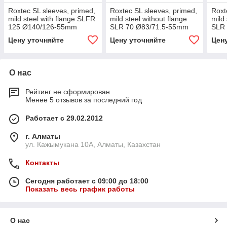
Roxtec SL sleeves, primed,
Roxtec SL sleeves, primed,
Roxt
mild steel with flange SLFR
mild steel without flange
mild 
125 Ø140/126-55mm
SLR 70 Ø83/71.5-55mm
SLR
primed
primed
prim
Цену уточняйте
Цену уточняйте
Цен
О нас
Рейтинг не сформирован
Менее 5 отзывов за последний год
Работает с 29.02.2012
г. Алматы
ул. Кажымукана 10А, Алматы, Казахстан
Контакты
Сегодня работает с 09:00 до 18:00
Показать весь график работы
О нас