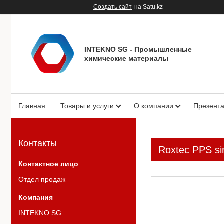
Создать сайт
на Satu.kz
INTEKNO SG - Промышленные
химические материалы
Главная
Товары и услуги
О компании
Презент
Контакты
Roxtec PPS sin
Отдел продаж
INTEKNO SG