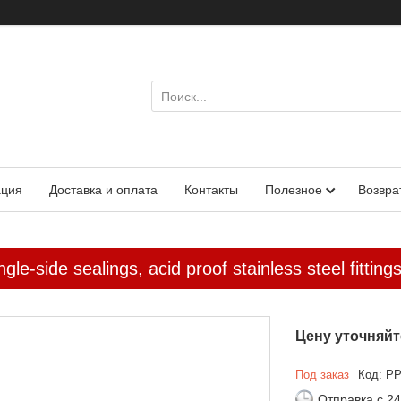
ация
Доставка и оплата
Контакты
Полезное
Возвра
gle-side sealings, acid proof stainless steel fitti
Цену уточняйт
Под заказ
Код:
PP
Отправка с 24