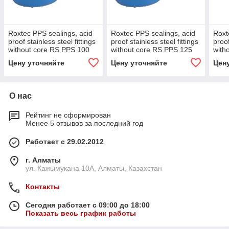
Roxtec PPS sealings, acid
Roxtec PPS sealings, acid
Roxt
proof stainless steel fittings
proof stainless steel fittings
proof
without core RS PPS 100
without core RS PPS 125
with
AISI 316 woc
AISI 316 woc
AISI
Цену уточняйте
Цену уточняйте
Цен
О нас
Рейтинг не сформирован
Менее 5 отзывов за последний год
Работает с 29.02.2012
г. Алматы
ул. Кажымукана 10А, Алматы, Казахстан
Контакты
Сегодня работает с 09:00 до 18:00
Показать весь график работы