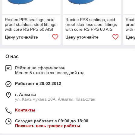
Roxtec PPS sealings, acid
Roxtec PPS sealings, acid
Roxt
proof stainless steel fittings
proof stainless steel fittings
proof
with core RS PPS 50 AISI
with core RS PPS 68 AISI
with
316
316
316
Цену уточняйте
Цену уточняйте
Цен
О нас
Рейтинг не сформирован
Менее 5 отзывов за последний год
Работает с 29.02.2012
г. Алматы
ул. Кажымукана 10А, Алматы, Казахстан
Контакты
Сегодня работает с 09:00 до 18:00
Показать весь график работы