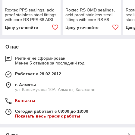
Roxtec PPS sealings, acid
Roxtec RS OMD sealings,
Roxt
proof stainless steel fittings
acid proof stainless steel
seali
with core RS PPS 68 AISI
fittings with core RS 68
stain
316
OMD AISI 316
core
Цену уточняйте
Цену уточняйте
Цен
О нас
Рейтинг не сформирован
Менее 5 отзывов за последний год
Работает с 29.02.2012
г. Алматы
ул. Кажымукана 10А, Алматы, Казахстан
Контакты
Сегодня работает с 09:00 до 18:00
Показать весь график работы
О нас