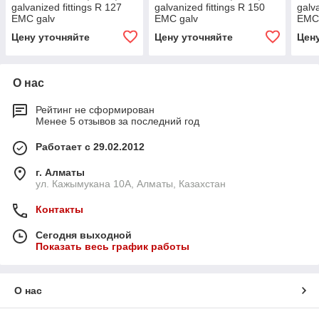
galvanized fittings R 127
galvanized fittings R 150
galv
EMC galv
EMC galv
EMC 
Цену уточняйте
Цену уточняйте
Цен
О нас
Рейтинг не сформирован
Менее 5 отзывов за последний год
Работает с 29.02.2012
г. Алматы
ул. Кажымукана 10А, Алматы, Казахстан
Контакты
Сегодня выходной
Показать весь график работы
О нас