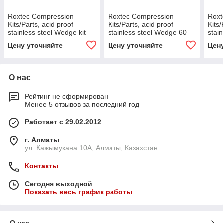
Roxtec Compression
Roxtec Compression
Roxt
Kits/Parts, acid proof
Kits/Parts, acid proof
Kits/
stainless steel Wedge kit
stainless steel Wedge 60
stain
AISI 316
AISI 316
120 
Цену уточняйте
Цену уточняйте
Цен
О нас
Рейтинг не сформирован
Менее 5 отзывов за последний год
Работает с 29.02.2012
г. Алматы
ул. Кажымукана 10А, Алматы, Казахстан
Контакты
Сегодня выходной
Показать весь график работы
О нас