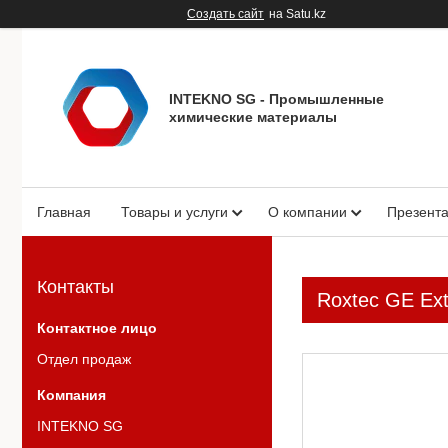
Создать сайт
на Satu.kz
INTEKNO SG - Промышленные
химические материалы
Главная
Товары и услуги
О компании
Презент
Контакты
Roxtec GE Ext
Отдел продаж
INTEKNO SG