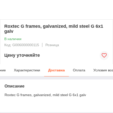
Roxtec G frames, galvanized, mild steel G 6x1
galv
В наличии
Код: G006000000115
Розница
Цену уточняйте
ние
Характеристики
Доставка
Оплата
Условия во
Описание
Roxtec G frames, galvanized, mild steel G 6x1 galv