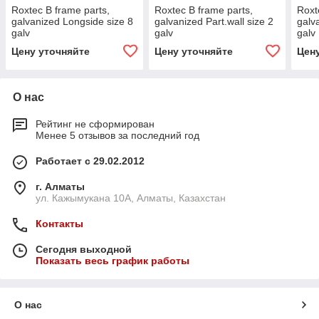
Roxtec B frame parts,
Roxtec B frame parts,
Roxt
galvanized Longside size 8
galvanized Part.wall size 2
galv
galv
galv
galv
Цену уточняйте
Цену уточняйте
Цен
О нас
Рейтинг не сформирован
Менее 5 отзывов за последний год
Работает с 29.02.2012
г. Алматы
ул. Кажымукана 10А, Алматы, Казахстан
Контакты
Сегодня выходной
Показать весь график работы
О нас